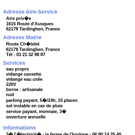
Adresse Aire-Service
Aire priv�e
1615 Route d'Ausques
62179 Tardinghen, France
Adresse Mairie
Route Ch�telet
62179 Tardinghen, France
Tél : 03 21 32 98 87
Services
eau propre
vidange cassette
vidange eau usée
220V
borne : artisanale
nuit
parking payant, 5�/24h, 15 places
sol instable en cas de pluie
service payant, monnaie, 3�
ouverture annuelle
Informations
3� l'�lectricit� - la ferme de l'horloge - 06 80 14 25 40