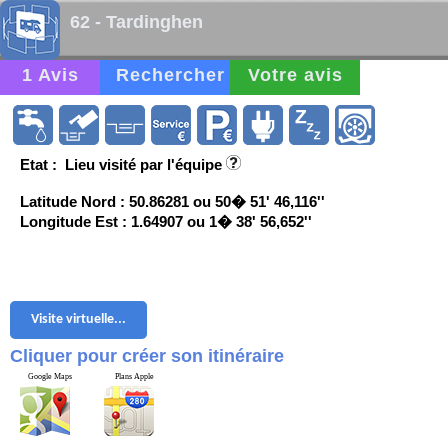
62 - Tardinghen
1 Avis
Rechercher
Votre avis
Etat : Lieu visité par l'équipe
Latitude Nord : 50.86281 ou 50� 51' 46,116''
Longitude Est : 1.64907 ou 1� 38' 56,652''
Visite virtuelle...
Cliquer pour créer son itinéraire
Google Maps
Plans Apple