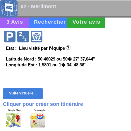
62 - Merlimont
3 Avis
Rechercher
Votre avis
Etat : Lieu visité par l'équipe
Latitude Nord : 50.46029 ou 50� 27' 37,044''
Longitude Est : 1.5801 ou 1� 34' 48,36''
Visite virtuelle...
Cliquer pour créer son itinéraire
Google Maps
Plans Apple