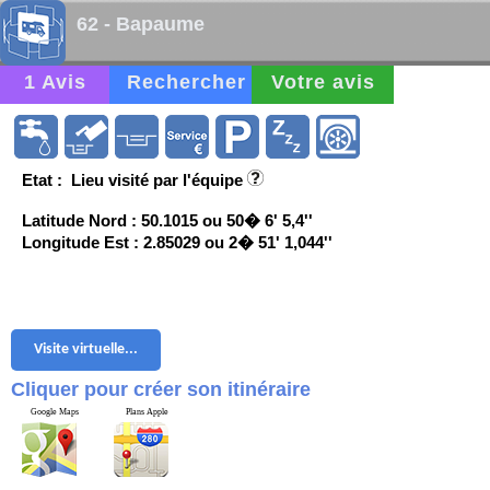
62 - Bapaume
1 Avis
Rechercher
Votre avis
Etat : Lieu visité par l'équipe
Latitude Nord : 50.1015 ou 50� 6' 5,4''
Longitude Est : 2.85029 ou 2� 51' 1,044''
Visite virtuelle...
Cliquer pour créer son itinéraire
Google Maps
Plans Apple