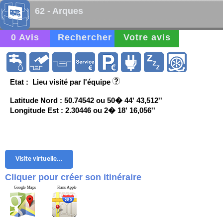
62 - Arques
0 Avis
Rechercher
Votre avis
Etat : Lieu visité par l'équipe
Latitude Nord : 50.74542 ou 50� 44' 43,512''
Longitude Est : 2.30446 ou 2� 18' 16,056''
Visite virtuelle...
Cliquer pour créer son itinéraire
Google Maps
Plans Apple