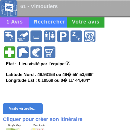
61 - Vimoutiers
1 Avis
Rechercher
Votre avis
Etat : Lieu visité par l'équipe
Latitude Nord : 48.93158 ou 48� 55' 53,688''
Longitude Est : 0.19569 ou 0� 11' 44,484''
Visite virtuelle...
Cliquer pour créer son itinéraire
Google Maps
Plans Apple