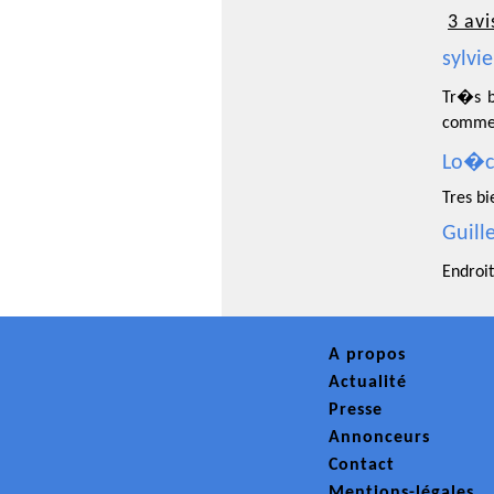
3 avi
sylvi
Tr�s b
comme
Lo�c
Tres bi
Guill
Endroi
A propos
Actualité
Presse
Annonceurs
Contact
Mentions-légales