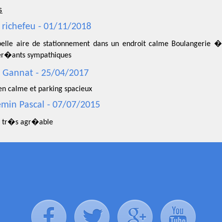
s
e richefeu - 01/11/2018
elle aire de stationnement dans un endroit calme Boulangerie 
r�ants sympathiques
 Gannat - 25/04/2017
en calme et parking spacieux
emin Pascal - 07/07/2015
t tr�s agr�able