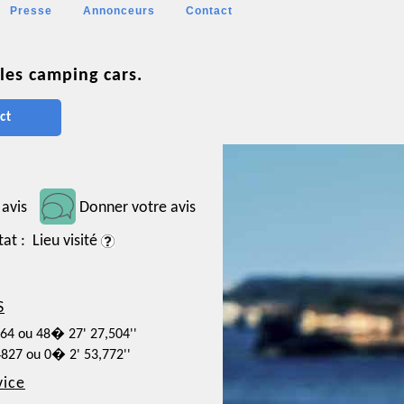
Presse
Annonceurs
Contact
les camping cars.
ct
 avis
Donner votre avis
tat : Lieu visité
S
764 ou 48� 27' 27,504''
4827 ou 0� 2' 53,772''
vice