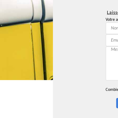
Laiss
Votre a
Combien