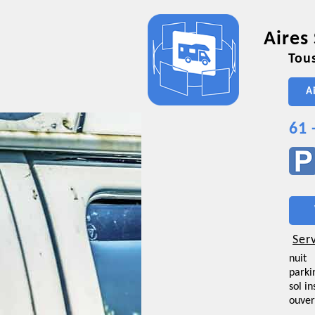
Aires
Tous
A
61 
Ser
nuit
parki
sol i
ouver