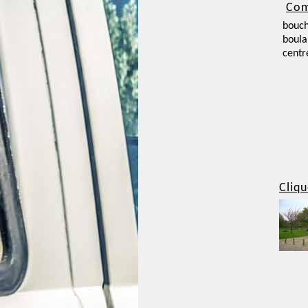
Com
bouch
boula
centr
Cliqu