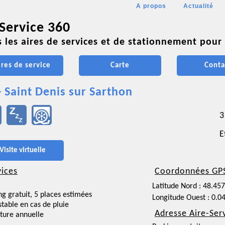
A propos
Actualité
 Service 360
 les aires de services et de stationnement pour 
ires de service
Carte
Conta
- Saint Denis sur Sarthon
3
E
Visite virtuelle
vices
Coordonnées GP
Latitude Nord : 48.45
ng gratuit, 5 places estimées
Longitude Ouest : 0.0
nstable en cas de pluie
Adresse Aire-Ser
ture annuelle