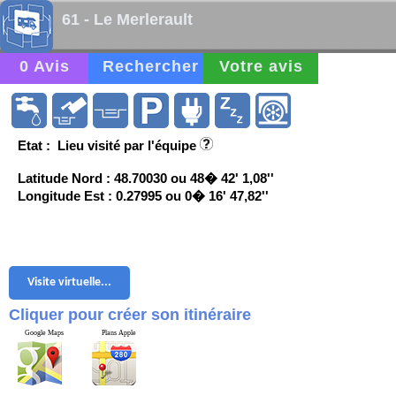
61 - Le Merlerault
0 Avis
Rechercher
Votre avis
Etat : Lieu visité par l'équipe
Latitude Nord : 48.70030 ou 48� 42' 1,08''
Longitude Est : 0.27995 ou 0� 16' 47,82''
Visite virtuelle...
Cliquer pour créer son itinéraire
Google Maps
Plans Apple