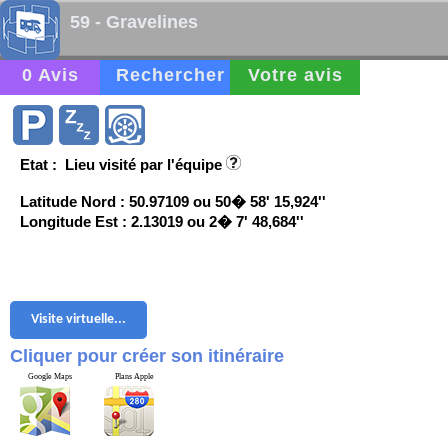
59 - Gravelines
0 Avis
Rechercher
Votre avis
Etat : Lieu visité par l'équipe
Latitude Nord : 50.97109 ou 50� 58' 15,924''
Longitude Est : 2.13019 ou 2� 7' 48,684''
Visite virtuelle...
Cliquer pour créer son itinéraire
Google Maps
Plans Apple