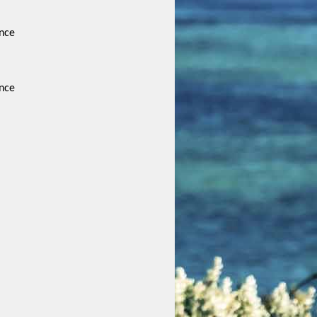
nce
nce