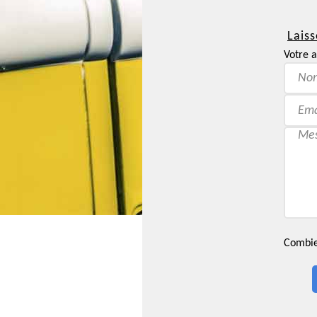
Laiss
Votre a
Combien