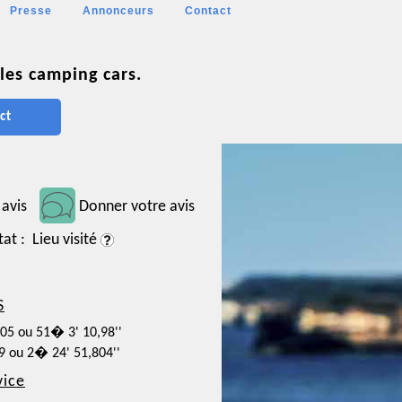
Presse
Annonceurs
Contact
les camping cars.
ct
 avis
Donner votre avis
tat : Lieu visité
S
305 ou 51� 3' 10,98''
39 ou 2� 24' 51,804''
vice