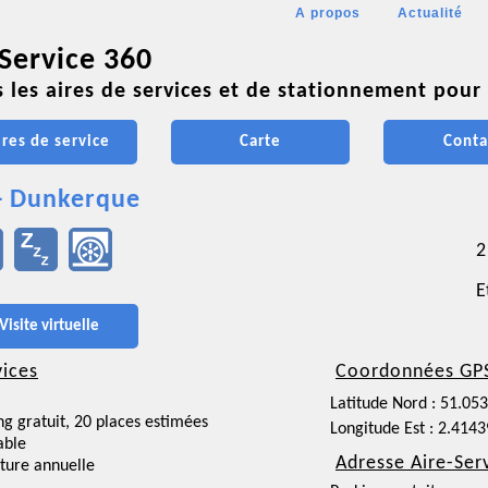
A propos
Actualité
 Service 360
 les aires de services et de stationnement pour 
ires de service
Carte
Conta
- Dunkerque
2
E
Visite virtuelle
vices
Coordonnées GP
Latitude Nord : 51.05
ng gratuit, 20 places estimées
Longitude Est : 2.414
able
Adresse Aire-Ser
ture annuelle