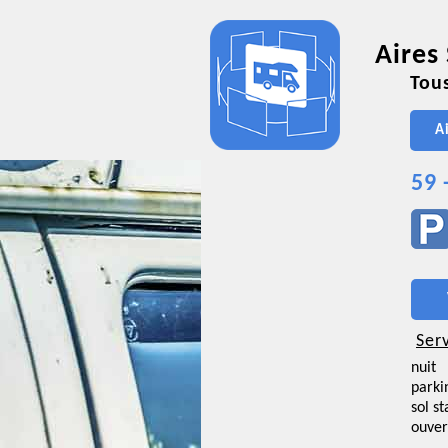
Aires
Tous
A
59 
Ser
nuit
parki
sol st
ouver