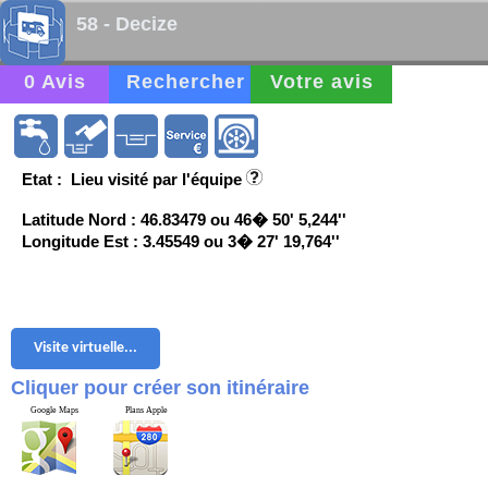
58 - Decize
0 Avis
Rechercher
Votre avis
Etat : Lieu visité par l'équipe
Latitude Nord : 46.83479 ou 46� 50' 5,244''
Longitude Est : 3.45549 ou 3� 27' 19,764''
Visite virtuelle...
Cliquer pour créer son itinéraire
Google Maps
Plans Apple