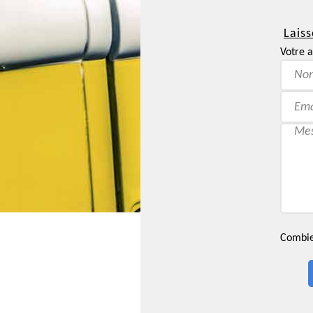
Laiss
Votre a
Combien