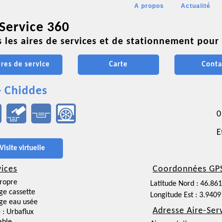
A propos
Actualité
 Service 360
 les aires de services et de stationnement pour 
ires de service
Carte
Conta
- Chiddes
0
E
Visite virtuelle
vices
Coordonnées GP
ropre
Latitude Nord : 46.86
ge cassette
Longitude Est : 3.940
ge eau usée
Adresse Aire-Ser
 : Urbaflux