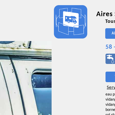
Aires
Tous
A
58 
Ser
eau p
vidan
vidan
borne