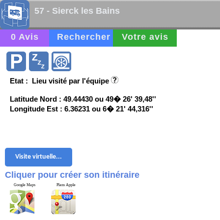
57 - Sierck les Bains
0 Avis
Rechercher
Votre avis
Etat : Lieu visité par l'équipe
Latitude Nord : 49.44430 ou 49� 26' 39,48''
Longitude Est : 6.36231 ou 6� 21' 44,316''
Visite virtuelle...
Cliquer pour créer son itinéraire
Google Maps
Plans Apple