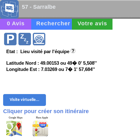
57 - Sarralbe
0 Avis
Rechercher
Votre avis
Etat : Lieu visité par l'équipe
Latitude Nord : 49.00153 ou 49� 0' 5,508''
Longitude Est : 7.03269 ou 7� 1' 57,684''
Visite virtuelle...
Cliquer pour créer son itinéraire
Google Maps
Plans Apple