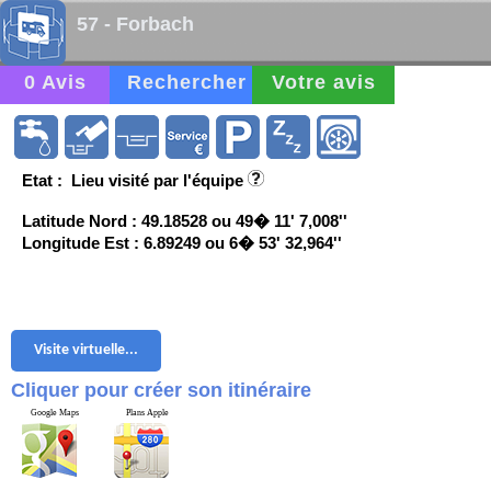
57 - Forbach
0 Avis
Rechercher
Votre avis
Etat : Lieu visité par l'équipe
Latitude Nord : 49.18528 ou 49� 11' 7,008''
Longitude Est : 6.89249 ou 6� 53' 32,964''
Visite virtuelle...
Cliquer pour créer son itinéraire
Google Maps
Plans Apple