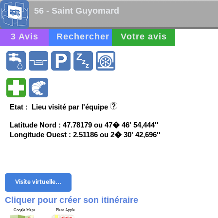
56 - Saint Guyomard
3 Avis
Rechercher
Votre avis
Etat : Lieu visité par l'équipe
Latitude Nord : 47.78179 ou 47� 46' 54,444''
Longitude Ouest : 2.51186 ou 2� 30' 42,696''
Visite virtuelle...
Cliquer pour créer son itinéraire
Google Maps
Plans Apple