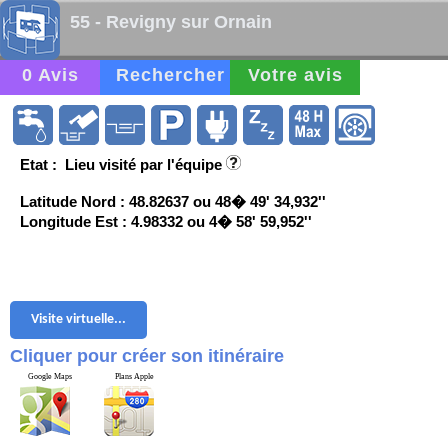
55 - Revigny sur Ornain
0 Avis
Rechercher
Votre avis
Etat : Lieu visité par l'équipe
Latitude Nord : 48.82637 ou 48� 49' 34,932''
Longitude Est : 4.98332 ou 4� 58' 59,952''
Visite virtuelle...
Cliquer pour créer son itinéraire
Google Maps
Plans Apple