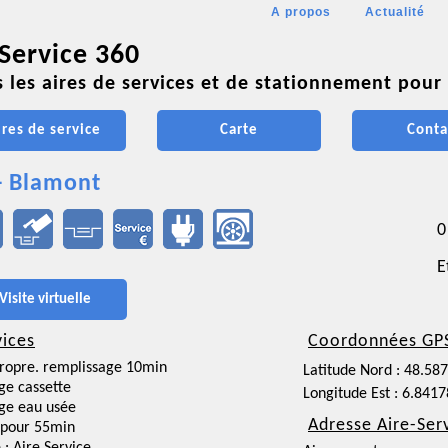
A propos
Actualité
 Service 360
 les aires de services et de stationnement pour 
ires de service
Carte
Conta
- Blamont
0
E
Visite virtuelle
vices
Coordonnées GP
ropre. remplissage 10min
Latitude Nord : 48.58
ge cassette
Longitude Est : 6.841
ge eau usée
Adresse Aire-Ser
 pour 55min