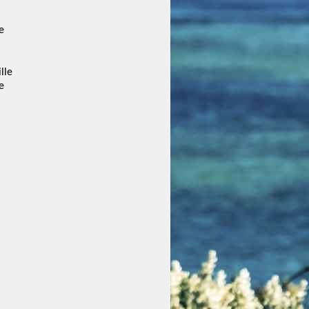
e
lle
e