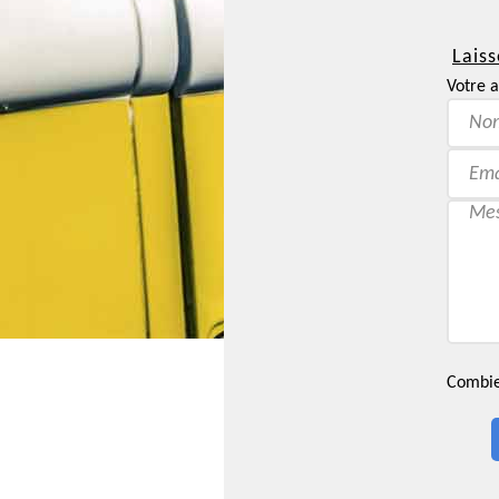
Laiss
Votre a
Combien