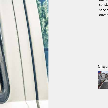
borne
sol st
servi
ouver
Cliqu