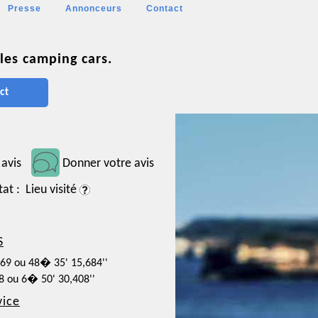
Presse
Annonceurs
Contact
les camping cars.
ct
 avis
Donner votre avis
tat : Lieu visité
S
769 ou 48� 35' 15,684''
78 ou 6� 50' 30,408''
vice