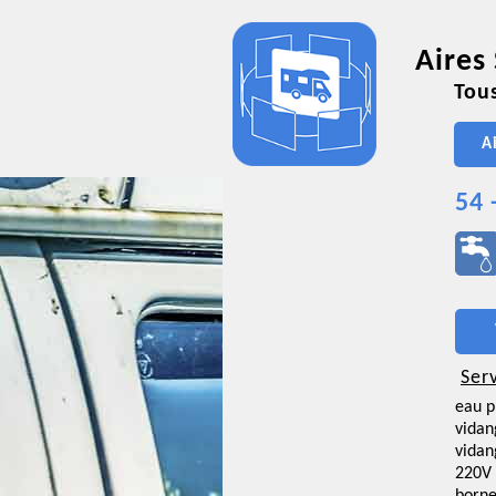
Aires
Tous
A
54 
Ser
eau p
vidan
vidan
220V