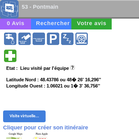
53 - Pontmain
0 Avis
Rechercher
Votre avis
Etat : Lieu visité par l'équipe
Latitude Nord : 48.43786 ou 48� 26' 16,296''
Longitude Ouest : 1.06021 ou 1� 3' 36,756''
Visite virtuelle...
Cliquer pour créer son itinéraire
Google Maps
Plans Apple