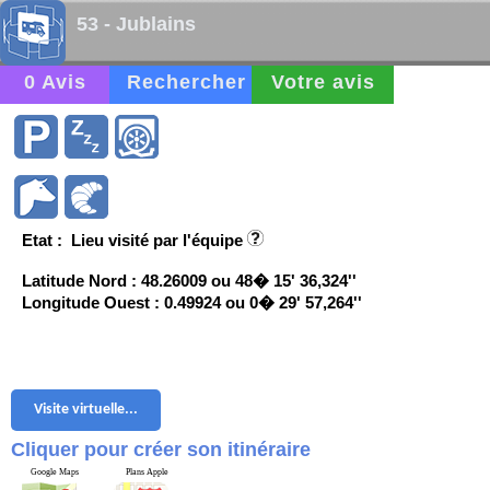
53 - Jublains
0 Avis
Rechercher
Votre avis
Etat : Lieu visité par l'équipe
Latitude Nord : 48.26009 ou 48� 15' 36,324''
Longitude Ouest : 0.49924 ou 0� 29' 57,264''
Visite virtuelle...
Cliquer pour créer son itinéraire
Google Maps
Plans Apple