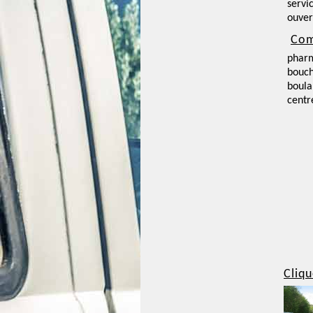
servi
ouver
Com
phar
bouch
boula
centr
Cliqu