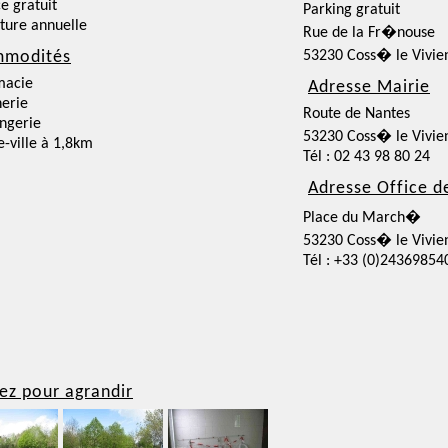
ce gratuit
Parking gratuit
ture annuelle
Rue de la Fr�nouse
modités
53230 Coss� le Vivie
macie
Adresse Mairie
erie
Route de Nantes
ngerie
53230 Coss� le Vivie
e-ville à 1,8km
Tél : 02 43 98 80 24
Adresse Office d
Place du March�
53230 Coss� le Vivie
Tél : +33 (0)24369854
ez pour agrandir