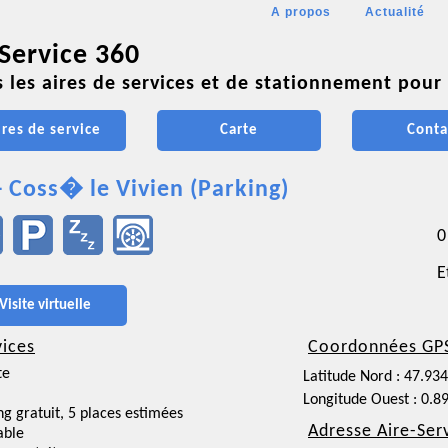
A propos
Actualité
 Service 360
 les aires de services et de stationnement pour 
ires de service
Carte
Conta
- Coss� le Vivien (Parking)
0
E
Visite virtuelle
vices
Coordonnées GP
te
Latitude Nord : 47.93
Longitude Ouest : 0.8
ng gratuit, 5 places estimées
Adresse Aire-Ser
able