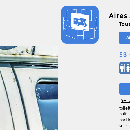
Aires
Tous
A
53 
Ser
toilet
nuit
parki
sol st