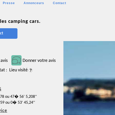
Presse
Annonceurs
Contact
les camping cars.
ct
 avis
Donner votre avis
tat : Lieu visité
S
478 ou 47� 56' 5,208''
959 ou 0� 53' 45,24''
vice