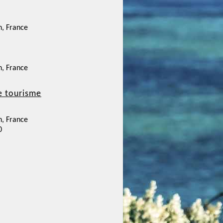
n, France
n, France
e tourisme
n, France
0