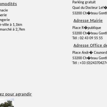
Parking gratuit
modités
Quai du Docteur Lef
macie
53200 Ch�teau Gontie
erie
ngerie
Adresse Mairie
e-ville à 1,1km
Place R�publique
rmarché à 2,7km
53200 Ch�teau Gontie
Tél : 02 43 09 55 55
Adresse Office d
Place Andr� Counord
53200 Ch�teau Gontie
Tél : +33 (0)24370427
ez pour agrandir