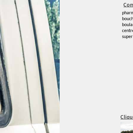
Com
phar
bouch
boula
centr
supe
Cliqu