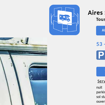
Aires
Tous
A
53 
Ser
nuit
parki
sol st
ouver