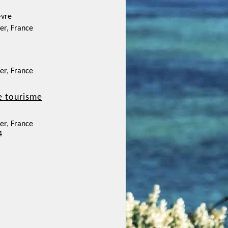
�vre
r, France
r, France
e tourisme
r, France
4