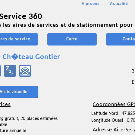
A propos
Actualité
 Service 360
 les aires de services et de stationnement pour 
ires de service
Carte
Conta
- Ch�teau Gontier
3
E
Visite virtuelle
vices
Coordonnées GP
Latitude Nord : 47.82
ng gratuit, 20 places estimées
Longitude Ouest : 0.7
able
Adresse Aire-Ser
ture annuelle