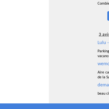
Combien
3 avi
Lulu 
Parkin
vacanc
wemo
Aire c
de la S
demai
beau c