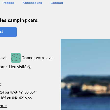
Presse
Annonceurs
Contact
les camping cars.
ct
 avis
Donner votre avis
tat : Lieu visité
S
514 ou 47� 49' 30,504''
0185 ou 0� 42' 6,66''
vice