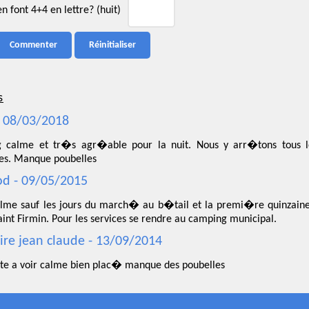
 font 4+4 en lettre? (huit)
s
- 08/03/2018
g calme et tr�s agr�able pour la nuit. Nous y arr�tons tous l
es. Manque poubelles
d - 09/05/2015
alme sauf les jours du march� au b�tail et la premi�re quinzaine
aint Firmin. Pour les services se rendre au camping municipal.
re jean claude - 13/09/2014
ite a voir calme bien plac� manque des poubelles