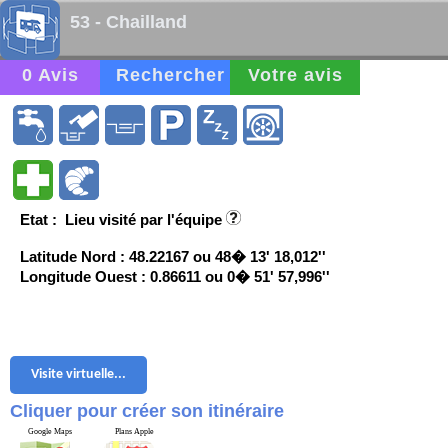
53 - Chailland
0 Avis
Rechercher
Votre avis
Etat : Lieu visité par l'équipe
Latitude Nord : 48.22167 ou 48� 13' 18,012''
Longitude Ouest : 0.86611 ou 0� 51' 57,996''
Visite virtuelle...
Cliquer pour créer son itinéraire
Google Maps
Plans Apple