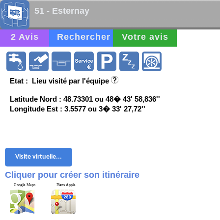
51 - Esternay
2 Avis
Rechercher
Votre avis
Etat : Lieu visité par l'équipe
Latitude Nord : 48.73301 ou 48� 43' 58,836''
Longitude Est : 3.5577 ou 3� 33' 27,72''
Visite virtuelle...
Cliquer pour créer son itinéraire
Google Maps
Plans Apple