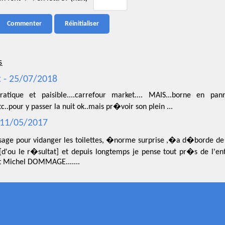
s
t - 25/07/2018
ratique et paisible....carrefour market.... MAIS...borne en pan
tc..pour y passer la nuit ok..mais pr�voir son plein ...
 11/05/2017
sage pour vidanger les toilettes, �norme surprise ,�a d�borde de 
 [d'ou le r�sultat] et depuis longtemps je pense tout pr�s de l'
t Michel DOMMAGE.......