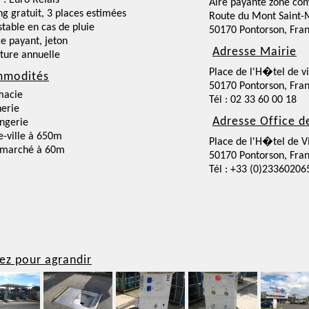
 : Euro Relais
Aire payante zone co
ng gratuit, 3 places estimées
Route du Mont Saint-
nstable en cas de pluie
50170 Pontorson, Fra
ce payant, jeton
Adresse Mairie
ture annuelle
Place de l'H�tel de vi
modités
50170 Pontorson, Fra
macie
Tél : 02 33 60 00 18
erie
Adresse Office d
ngerie
e-ville à 650m
Place de l'H�tel de Vi
rmarché à 60m
50170 Pontorson, Fra
Tél : +33 (0)23360206
ez pour agrandir