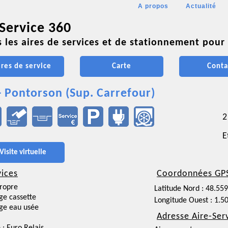
A propos
Actualité
 Service 360
 les aires de services et de stationnement pour 
ires de service
Carte
Conta
- Pontorson (Sup. Carrefour)
2
E
Visite virtuelle
vices
Coordonnées GP
ropre
Latitude Nord : 48.55
ge cassette
Longitude Ouest : 1.5
ge eau usée
Adresse Aire-Ser