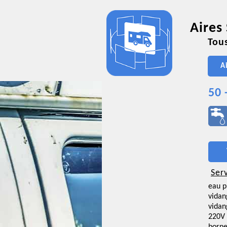
Aires
Tous
A
50 
Ser
eau p
vidan
vidan
220V