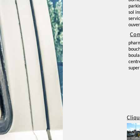
borne
parki
sol i
servi
ouver
Com
phar
bouch
boula
centr
supe
Cliqu