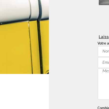
Laiss
Votre a
Combien