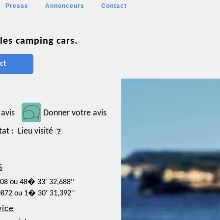
Presse
Annonceurs
Contact
les camping cars.
ct
 avis
Donner votre avis
tat : Lieu visité
S
908 ou 48� 33' 32,688''
0872 ou 1� 30' 31,392''
vice