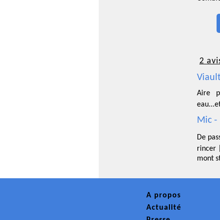
2 avi
Viaul
Aire p
eau...e
Mic -
De pas
rincer
mont s
A propos
Actualité
Presse