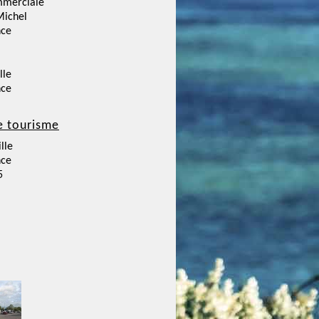
mmerciale
Michel
nce
lle
nce
e tourisme
lle
nce
5