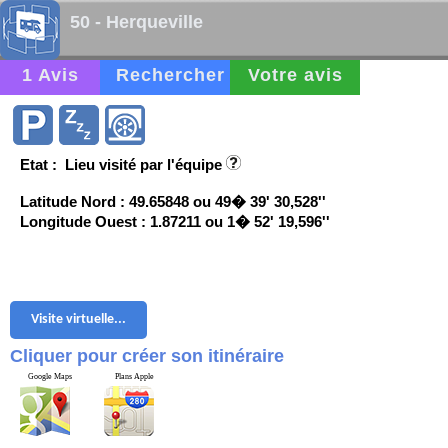
50 - Herqueville
1 Avis
Rechercher
Votre avis
Etat : Lieu visité par l'équipe
Latitude Nord : 49.65848 ou 49� 39' 30,528''
Longitude Ouest : 1.87211 ou 1� 52' 19,596''
Visite virtuelle...
Cliquer pour créer son itinéraire
Google Maps
Plans Apple