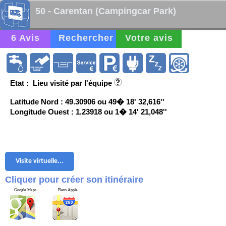
50 - Carentan (Campingcar Park)
6 Avis
Rechercher
Votre avis
Etat : Lieu visité par l'équipe
Latitude Nord : 49.30906 ou 49� 18' 32,616''
Longitude Ouest : 1.23918 ou 1� 14' 21,048''
Visite virtuelle...
Cliquer pour créer son itinéraire
Google Maps
Plans Apple