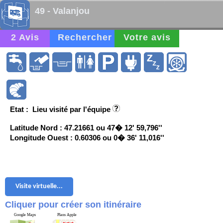
49 - Valanjou
2 Avis
Rechercher
Votre avis
Etat : Lieu visité par l'équipe
Latitude Nord : 47.21661 ou 47� 12' 59,796''
Longitude Ouest : 0.60306 ou 0� 36' 11,016''
Visite virtuelle...
Cliquer pour créer son itinéraire
Google Maps
Plans Apple