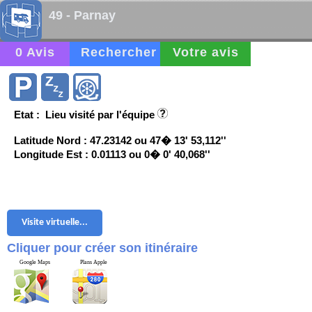
49 - Parnay
0 Avis
Rechercher
Votre avis
Etat : Lieu visité par l'équipe
Latitude Nord : 47.23142 ou 47� 13' 53,112''
Longitude Est : 0.01113 ou 0� 0' 40,068''
Visite virtuelle...
Cliquer pour créer son itinéraire
Google Maps
Plans Apple