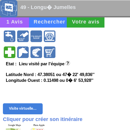
49 - Longu� Jumelles
1 Avis
Rechercher
Votre avis
Etat : Lieu visité par l'équipe
Latitude Nord : 47.38051 ou 47� 22' 49,836''
Longitude Ouest : 0.11498 ou 0� 6' 53,928''
Visite virtuelle...
Cliquer pour créer son itinéraire
Google Maps
Plans Apple