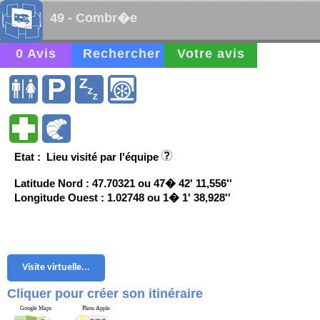
49 - Combr�e
0 Avis
Rechercher
Votre avis
Etat : Lieu visité par l'équipe
Latitude Nord : 47.70321 ou 47� 42' 11,556''
Longitude Ouest : 1.02748 ou 1� 1' 38,928''
Visite virtuelle...
Cliquer pour créer son itinéraire
Google Maps
Plans Apple