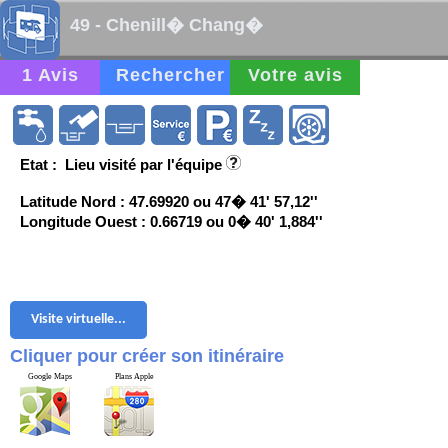
49 - Chenill� Chang�
1 Avis
Rechercher
Votre avis
Etat : Lieu visité par l'équipe
Latitude Nord : 47.69920 ou 47� 41' 57,12''
Longitude Ouest : 0.66719 ou 0� 40' 1,884''
Visite virtuelle...
Cliquer pour créer son itinéraire
Google Maps
Plans Apple