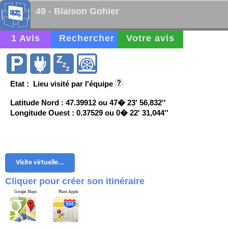
49 - Blaison Gohier
1 Avis
Rechercher
Votre avis
Etat : Lieu visité par l'équipe
Latitude Nord : 47.39912 ou 47� 23' 56,832''
Longitude Ouest : 0.37529 ou 0� 22' 31,044''
Visite virtuelle...
Cliquer pour créer son itinéraire
Google Maps
Plans Apple