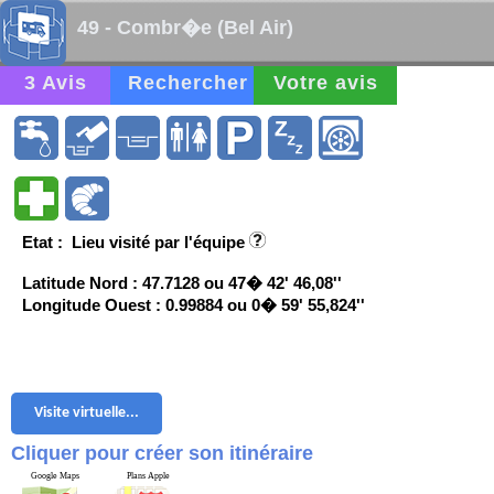
49 - Combr�e (Bel Air)
3 Avis
Rechercher
Votre avis
Etat : Lieu visité par l'équipe
Latitude Nord : 47.7128 ou 47� 42' 46,08''
Longitude Ouest : 0.99884 ou 0� 59' 55,824''
Visite virtuelle...
Cliquer pour créer son itinéraire
Google Maps
Plans Apple