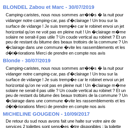
BLONDEL Zabou et Marc - 30/07/2019
Camping-caristes, nous nous sommes arr�t�s � la nuit pour
vidanger notre camping-car, pas d'�clairage ! Un trou sur la
surface de vidange ! Je suis tremp�e car le robinet envoi un jet
horizontal qu'on ne voit pas en pleine nuit ! Un �clairage m�me
solaire ne serait-il pas utile ? Un coude vertical au robinet ? Et un
peu de restant du bitume des beaux trottoirs de la commune ? Un
�clairage dans une commune �vite les rassemblements et les
d�t�riorations Merci de prendre en compte nos avis
Blonde - 30/07/2019
Camping-caristes, nous nous sommes arr�t�s � la nuit pour
vidanger notre camping-car, pas d'�clairage ! Un trou sur la
surface de vidange ! Je suis tremp�e car le robinet envoi un jet
horizontal qu'on ne voit pas en pleine nuit ! Un �clairage m�me
solaire ne serait-il pas utile ? Un coude vertical au robinet ? Et un
peu de restant du bitume des beaux trottoirs de la commune ? Un
�clairage dans une commune �vite les rassemblements et les
d�t�riorations Merci de prendre en compte nos avis
MICHELINE GOUGEON - 10/09/2017
De retour du sud nous avons fait une halte sur votre aire de
services 2 toilettes sont sens�es �tre disponibles : la toilette