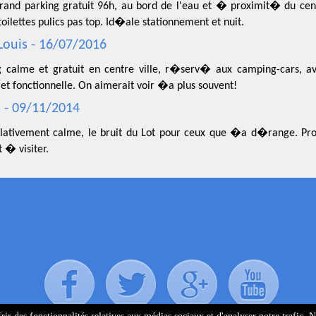
grand parking gratuit 96h, au bord de l'eau et � proximit� du cen
toilettes pulics pas top. Id�ale stationnement et nuit.
Louis - 16/07/2016
g calme et gratuit en centre ville, r�serv� aux camping-cars, av
et fonctionnelle. On aimerait voir �a plus souvent!
 - 09/11/2014
elativement calme, le bruit du Lot pour ceux que �a d�range. Pr
t � visiter.