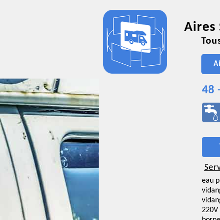
Aires
Tous
A
48 
Ser
eau p
vidan
vidan
220V