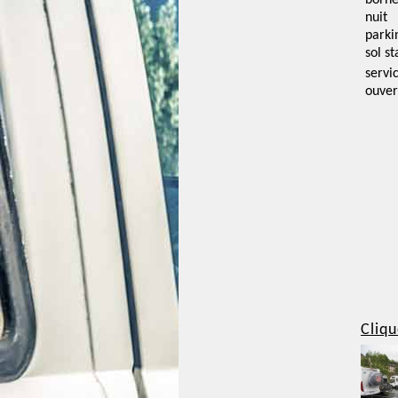
borne
nuit
parki
sol st
servi
ouver
Cliqu