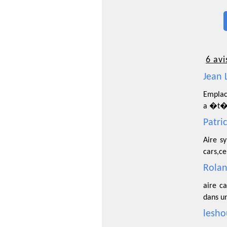
6 avi
Jean 
Emplac
a �t� 
Patri
Aire s
cars,c
Rolan
aire c
dans u
lesho