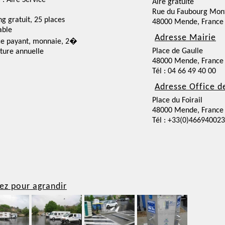
 : Aire Service
Aire gratuite
Rue du Faubourg Mon
ng gratuit, 25 places
48000 Mende, France
able
Adresse Mairie
ce payant, monnaie, 2�
Place de Gaulle
ture annuelle
48000 Mende, France
Tél : 04 66 49 40 00
Adresse Office d
Place du Foirail
48000 Mende, France
Tél : +33(0)466940023
ez pour agrandir