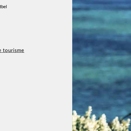
tbel
e tourisme