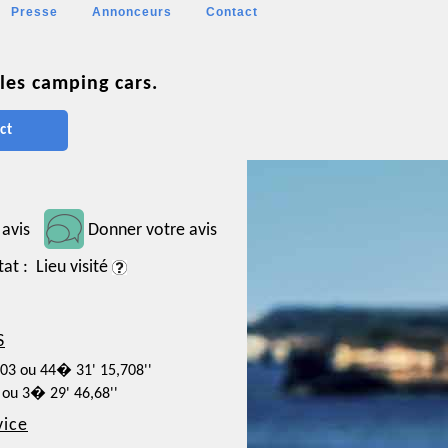
Presse
Annonceurs
Contact
les camping cars.
ct
 avis
Donner votre avis
tat : Lieu visité
S
103 ou 44� 31' 15,708''
 ou 3� 29' 46,68''
vice