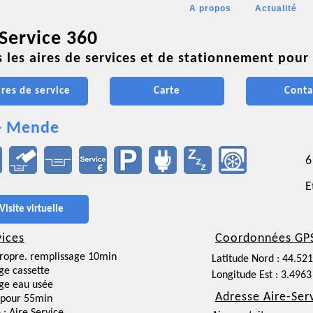
A propos
Actualité
 Service 360
 les aires de services et de stationnement pour 
ires de service
Carte
Conta
- Mende
6
E
Visite virtuelle
vices
Coordonnées GP
ropre. remplissage 10min
Latitude Nord : 44.52
ge cassette
Longitude Est : 3.4963
ge eau usée
Adresse Aire-Ser
 pour 55min