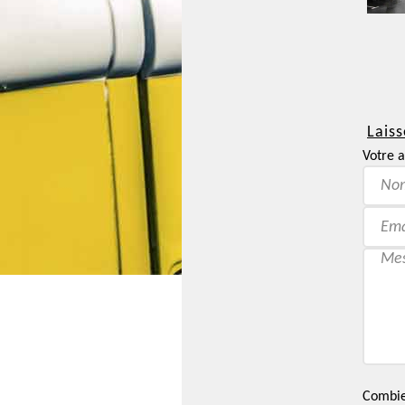
Laiss
Votre a
Combien