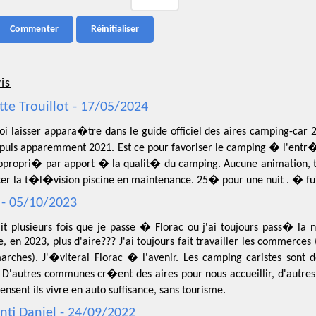
is
tte Trouillot - 17/05/2024
i laisser appara�tre dans le guide officiel des aires camping-car 2
epuis apparemment 2021. Est ce pour favoriser le camping � l'entr�e
appropri� par apport � la qualit� du camping. Aucune animation, t
ter la t�l�vision piscine en maintenance. 25� pour une nuit . � fu
 - 05/10/2023
it plusieurs fois que je passe � Florac ou j'ai toujours pass� la n
e, en 2023, plus d'aire??? J'ai toujours fait travailler les commerces 
arches). J'�viterai Florac � l'avenir. Les camping caristes sont 
. D'autres communes cr�ent des aires pour nous accueillir, d'autres
nsent ils vivre en auto suffisance, sans tourisme.
nti Daniel - 24/09/2022