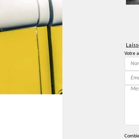
Laiss
Votre a
Combien