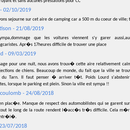
ruyant et sans aucunes prestations pour CC
 - 02/10/2019
ons sejourne sur cet aire de camping car a 500 m du coeur de ville; t
tison - 21/08/2019
ympa,dommage que les voitures viennent s'y garer aussi,au
caristes. Apr�s 17heures difficile de trouver une place
d - 09/03/2019
sage pour une nuit, nous avons trouv� cette aire relativement cal
ections de chiens. Beaucoup de monde, du fait que la ville se tr
 du Tarn. Il faut penser � arriver t�t. Poids Lourd s'absteni
es, lorsque le parking est plein. Sinon la ville est sympa !!
 coulomb - 24/08/2018
ien plac�e. Manque de respect des automobilistes qui se garent sur
 tout le long de la route rendent l�acc�s tr�s difficile. Cela m
ontr�l�.
- 23/07/2018