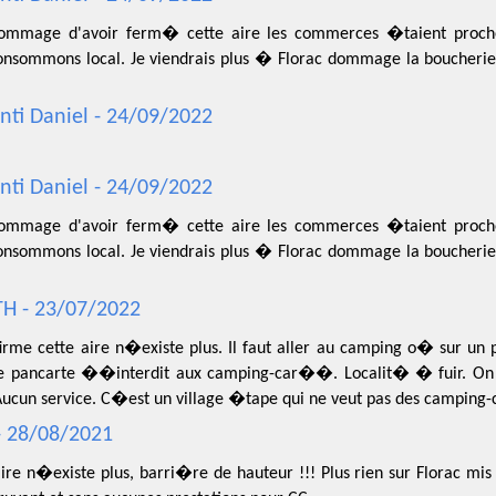
ommage d'avoir ferm� cette aire les commerces �taient proche
onsommons local. Je viendrais plus � Florac dommage la boucheri
nti Daniel - 24/09/2022
nti Daniel - 24/09/2022
ommage d'avoir ferm� cette aire les commerces �taient proche
onsommons local. Je viendrais plus � Florac dommage la boucheri
H - 23/07/2022
irme cette aire n�existe plus. Il faut aller au camping o� sur un 
e pancarte ��interdit aux camping-car��. Localit� � fuir. On y 
Aucun service. C�est un village �tape qui ne veut pas des camping-c
 - 28/08/2021
ire n�existe plus, barri�re de hauteur !!! Plus rien sur Florac mi