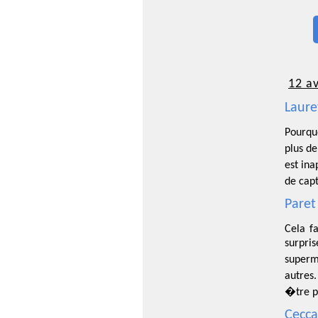
12 av
Laure
Pourquo
plus d
est in
de cap
Paret
Cela fa
surpris
superm
autres
�tre pe
Cecca