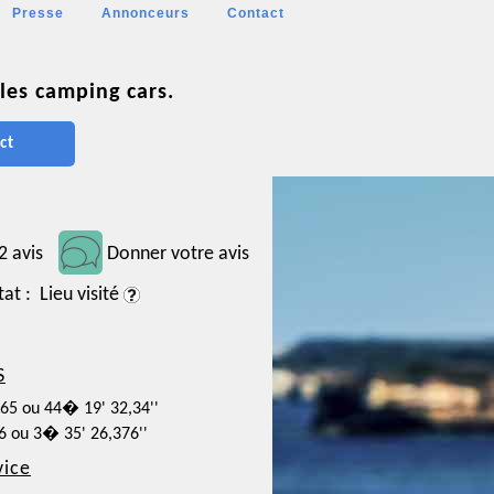
Presse
Annonceurs
Contact
les camping cars.
ct
2 avis
Donner votre avis
tat : Lieu visité
S
565 ou 44� 19' 32,34''
66 ou 3� 35' 26,376''
vice