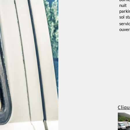
borne
nuit
parki
sol st
servi
ouver
Cliqu