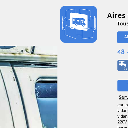
Aires
Tous
A
48 
Ser
eau p
vidan
vidan
220V