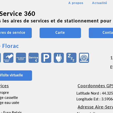
A propos
Actualité
 Service 360
 les aires de services et de stationnement pour 
ires de service
Carte
Conta
- Florac
1
E
Visite virtuelle
vices
Coordonnées GP
ropre
Latitude Nord : 44.32
ge cassette
Longitude Est : 3.590
ge eau usée
Adresse Aire-Ser