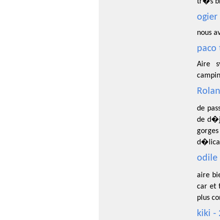
tr�s b
ogier
nous av
paco 
Aire s
camping
Rolan
de pas
de d�j
gorges
d�licat
odile
aire b
car et
plus c
kiki 