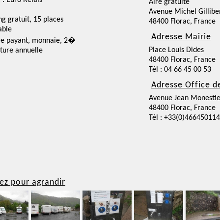
 : Euro Relais
Aire gratuite
Avenue Michel Gillibe
ng gratuit, 15 places
48400 Florac, France
able
Adresse Mairie
ce payant, monnaie, 2�
Place Louis Dides
ture annuelle
48400 Florac, France
Tél : 04 66 45 00 53
Adresse Office d
Avenue Jean Monestie
48400 Florac, France
Tél : +33(0)466450114
ez pour agrandir