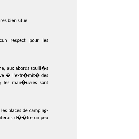
res bien situe
cun respect pour les
me, aux abords souill�s
ouve � l'extr�mit� des
r; les man�uvres sont
 les places de camping-
�riterais d��tre un peu