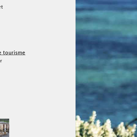
rt
e tourisme
r