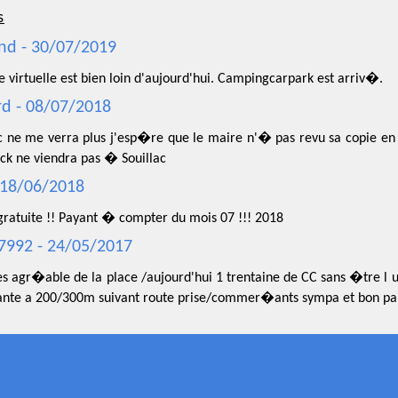
s
nd - 30/07/2019
te virtuelle est bien loin d'aujourd'hui. Campingcarpark est arriv�.
d - 08/07/2018
ac ne me verra plus j'esp�re que le maire n'� pas revu sa copie e
ck ne viendra pas � Souillac
 18/06/2018
 gratuite !! Payant � compter du mois 07 !!! 2018
992 - 24/05/2017
es agr�able de la place /aujourd'hui 1 trentaine de CC sans �tre l un
nte a 200/300m suivant route prise/commer�ants sympa et bon pa