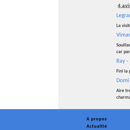
4 avi
Legra
La visi
Vimar
Souill
car par
Ray -
Fini la
Domi7
Aire tr
charma
A propos
Actualité