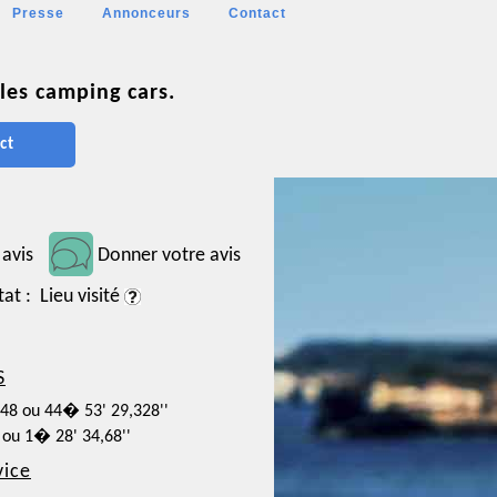
Presse
Annonceurs
Contact
les camping cars.
ct
 avis
Donner votre avis
tat : Lieu visité
S
148 ou 44� 53' 29,328''
 ou 1� 28' 34,68''
vice