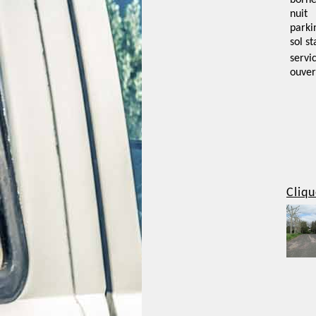
borne
nuit
parki
sol st
servi
ouver
Cliqu