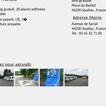
 : Flot Bleu
Aire gratuite
Place du Baillot
ng gratuit, 20 places estimées
46200 Souillac, Franc
able
Adresse Mairie
ce payant, CB, 3�
Avenue de Sarlat
ture annuelle
46200 Souillac, Franc
Tél : 05 65 32 71 00
ez pour agrandir