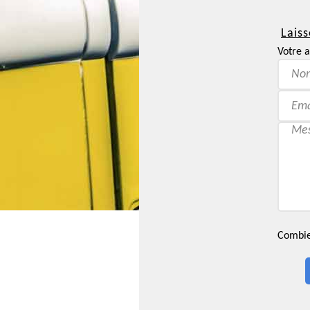
Laiss
Votre a
Combien