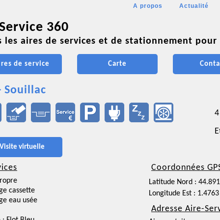
A propos
Actualité
 Service 360
 les aires de services et de stationnement pour 
ires de service
Carte
Conta
- Souillac
4
E
Visite virtuelle
vices
Coordonnées GP
ropre
Latitude Nord : 44.89
ge cassette
Longitude Est : 1.4763
ge eau usée
Adresse Aire-Ser