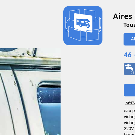
Aires
Tous
A
46 
Ser
eau p
vidan
vidan
220V