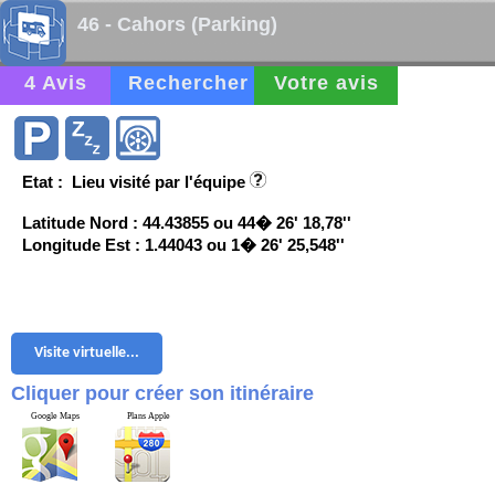
46 - Cahors (Parking)
4 Avis
Rechercher
Votre avis
Etat : Lieu visité par l'équipe
Latitude Nord : 44.43855 ou 44� 26' 18,78''
Longitude Est : 1.44043 ou 1� 26' 25,548''
Visite virtuelle...
Cliquer pour créer son itinéraire
Google Maps
Plans Apple