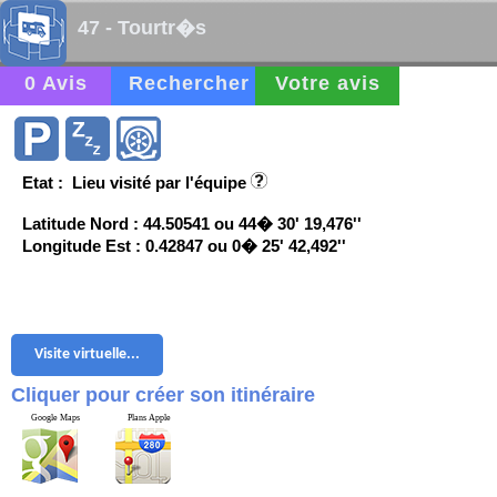
47 - Tourtr�s
0 Avis
Rechercher
Votre avis
Etat : Lieu visité par l'équipe
Latitude Nord : 44.50541 ou 44� 30' 19,476''
Longitude Est : 0.42847 ou 0� 25' 42,492''
Visite virtuelle...
Cliquer pour créer son itinéraire
Google Maps
Plans Apple