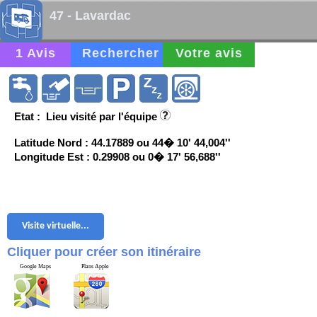
47 - Lavardac
1 Avis
Rechercher
Votre avis
Etat : Lieu visité par l'équipe
Latitude Nord : 44.17889 ou 44� 10' 44,004''
Longitude Est : 0.29908 ou 0� 17' 56,688''
Visite virtuelle...
Cliquer pour créer son itinéraire
Google Maps
Plans Apple