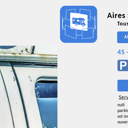
Aires
Tous
A
45 
Ser
nuit
parki
sol i
ouver