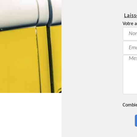
Laiss
Votre a
Combien