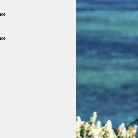
nce
nce