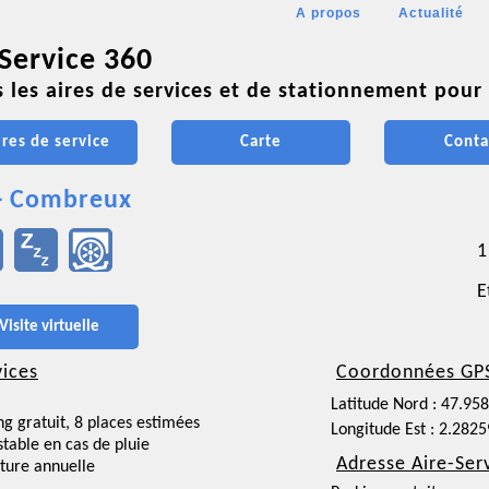
A propos
Actualité
 Service 360
 les aires de services et de stationnement pour 
ires de service
Carte
Conta
- Combreux
1
E
Visite virtuelle
vices
Coordonnées GP
Latitude Nord : 47.95
ng gratuit, 8 places estimées
Longitude Est : 2.282
nstable en cas de pluie
Adresse Aire-Ser
ture annuelle