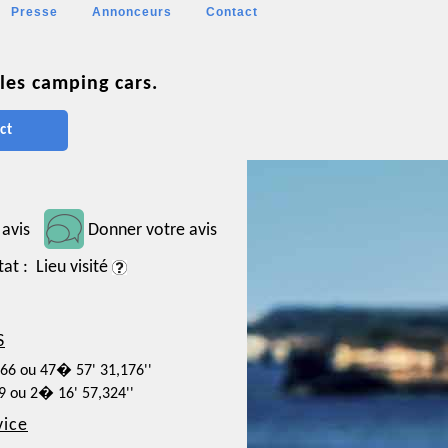
Presse
Annonceurs
Contact
les camping cars.
ct
 avis
Donner votre avis
tat : Lieu visité
S
866 ou 47� 57' 31,176''
59 ou 2� 16' 57,324''
vice