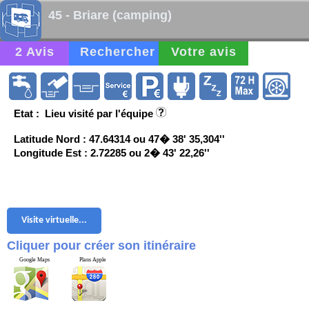
45 - Briare (camping)
2 Avis
Rechercher
Votre avis
Etat : Lieu visité par l'équipe
Latitude Nord : 47.64314 ou 47� 38' 35,304''
Longitude Est : 2.72285 ou 2� 43' 22,26''
Visite virtuelle...
Cliquer pour créer son itinéraire
Google Maps
Plans Apple