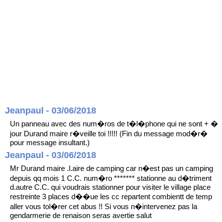
Jeanpaul - 03/06/2018
Un panneau avec des num�ros de t�l�phone qui ne sont + �
jour Durand maire r�veille toi !!!!! (Fin du message mod�r�
pour message insultant.)
Jeanpaul - 03/06/2018
Mr Durand maire .l.aire de camping car n�est pas un camping
depuis qq mois 1 C.C. num�ro ******* stationne au d�triment
d.autre C.C. qui voudrais stationner pour visiter le village place
restreinte 3 places d��ue les cc repartent combientt de temp
aller vous tol�rer cet abus !! Si vous n�intervenez pas la
gendarmerie de renaison seras avertie salut