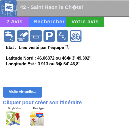
42 - Saint Haon le Ch�tel
2 Avis
Rechercher
Votre avis
Etat : Lieu visité par l'équipe
Latitude Nord : 46.06372 ou 46� 3' 49,392''
Longitude Est : 3.913 ou 3� 54' 46,8''
Visite virtuelle...
Cliquer pour créer son itinéraire
Google Maps
Plans Apple