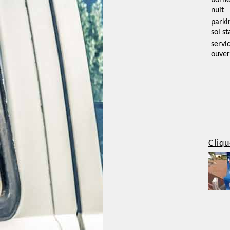
borne
nuit
parki
sol st
servi
ouver
Cliqu