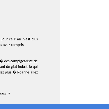
jour ce l' air n'est plus
us avez compris
tr� des campigcariste de
nt de giat industrie qui
ez plus � Roanne allez
iter!!!