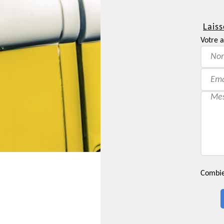
Laiss
Votre a
Combien