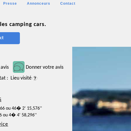
Presse
Annonceurs
Contact
les camping cars.
ct
 avis
Donner votre avis
tat : Lieu visité
S
766 ou 46� 2' 15,576''
86 ou 4� 4' 58,296''
vice