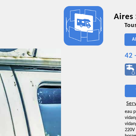
Aires
Tous
A
42 
Ser
eau p
vidan
vidan
220V 