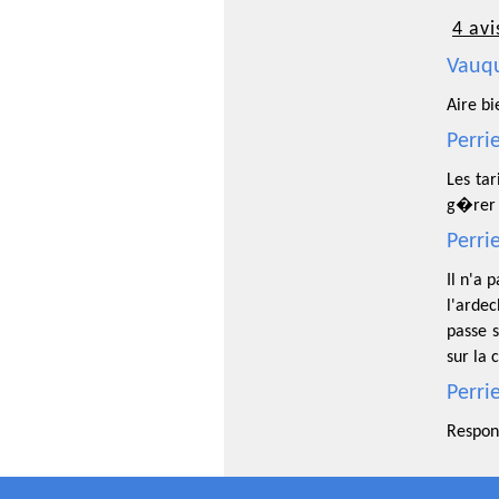
4 avi
Vauqu
Aire b
Perri
Les tar
g�rer p
Perri
Il n'a 
l'ardec
passe 
sur la 
Perri
Respons