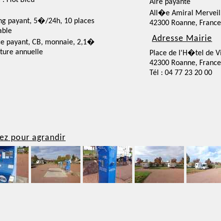
 : Flot Bleu
Aire payante
All�e Amiral Merveil
ng payant, 5�/24h, 10 places
42300 Roanne, France
able
Adresse Mairie
ce payant, CB, monnaie, 2,1�
ture annuelle
Place de l'H�tel de Vi
42300 Roanne, France
Tél : 04 77 23 20 00
ez pour agrandir