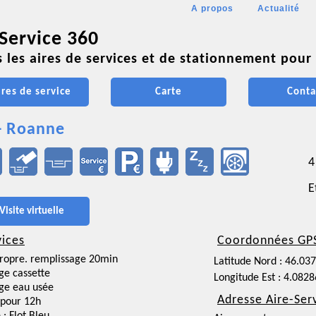
A propos
Actualité
 Service 360
 les aires de services et de stationnement pour 
ires de service
Carte
Conta
- Roanne
4
E
Visite virtuelle
vices
Coordonnées GP
ropre. remplissage 20min
Latitude Nord : 46.03
ge cassette
Longitude Est : 4.082
ge eau usée
Adresse Aire-Ser
pour 12h