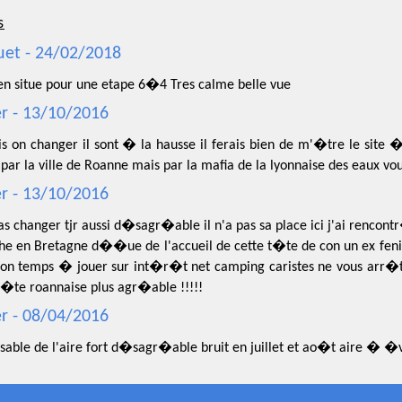
s
et - 24/02/2018
ien situe pour une etape 6�4 Tres calme belle vue
er - 13/10/2016
is on changer il sont � la hausse il ferais bien de m'�tre le site � 
ar la ville de Roanne mais par la mafia de la lyonnaise des eaux vo
er - 13/10/2016
pas changer tjr aussi d�sagr�able il n'a pas sa place ici j'ai rencon
he en Bretagne d��ue de l'accueil de cette t�te de con un ex fenia
son temps � jouer sur int�r�t net camping caristes ne vous arr�t
c�te roannaise plus agr�able !!!!!
er - 08/04/2016
able de l'aire fort d�sagr�able bruit en juillet et ao�t aire � �v