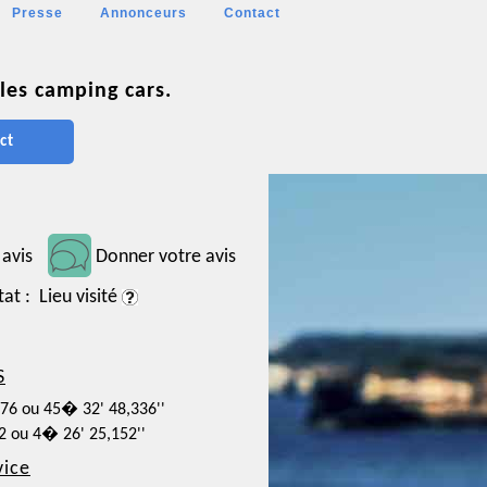
Presse
Annonceurs
Contact
les camping cars.
ct
 avis
Donner votre avis
tat : Lieu visité
S
676 ou 45� 32' 48,336''
32 ou 4� 26' 25,152''
vice