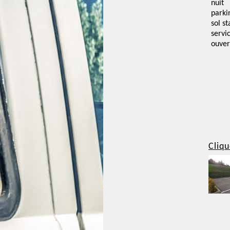
nuit
parki
sol st
servi
ouver
Cliqu