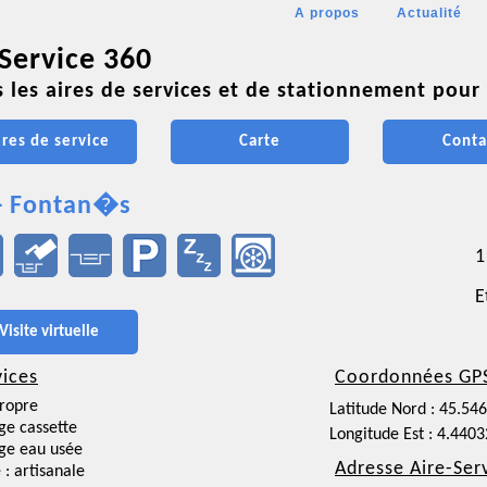
A propos
Actualité
 Service 360
 les aires de services et de stationnement pour 
ires de service
Carte
Conta
- Fontan�s
1
E
Visite virtuelle
vices
Coordonnées GP
ropre
Latitude Nord : 45.54
ge cassette
Longitude Est : 4.440
ge eau usée
Adresse Aire-Ser
 : artisanale