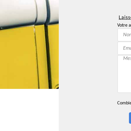
Laiss
Votre a
Combien