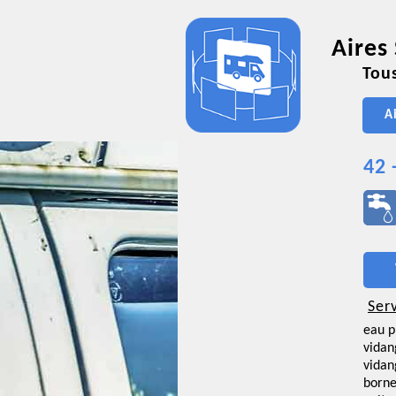
Aires
Tous
A
42 
Ser
eau p
vidan
vidan
borne