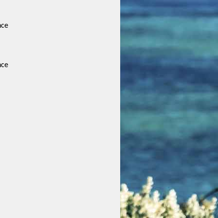
nce
nce