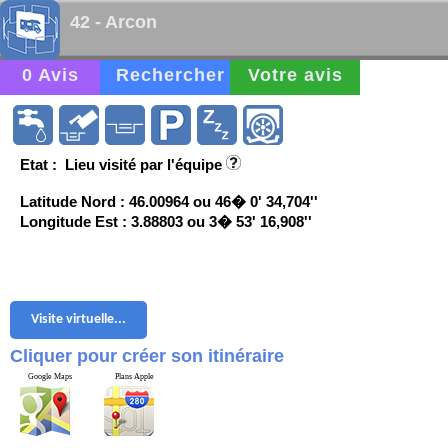
42 - Arcon
0 Avis
Rechercher
Votre avis
Etat : Lieu visité par l'équipe
Latitude Nord : 46.00964 ou 46� 0' 34,704''
Longitude Est : 3.88803 ou 3� 53' 16,908''
Visite virtuelle...
Cliquer pour créer son itinéraire
Google Maps
Plans Apple