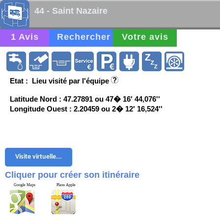
44 - Saint Nazaire
1 Avis
Rechercher
Votre avis
Etat : Lieu visité par l'équipe
Latitude Nord : 47.27891 ou 47� 16' 44,076''
Longitude Ouest : 2.20459 ou 2� 12' 16,524''
Visite virtuelle...
Cliquer pour créer son itinéraire
Google Maps
Plans Apple