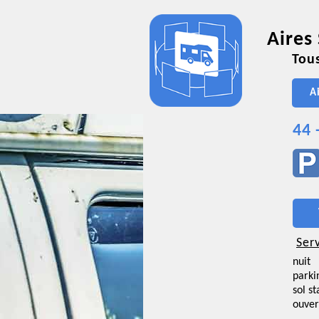
Aires
Tous
A
44 
Ser
nuit
parki
sol st
ouver