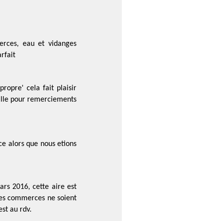
rces, eau et vidanges
rfait
opre' cela fait plaisir
ille pour remerciements
ice alors que nous etions
rs 2016, cette aire est
es commerces ne soient
st au rdv.