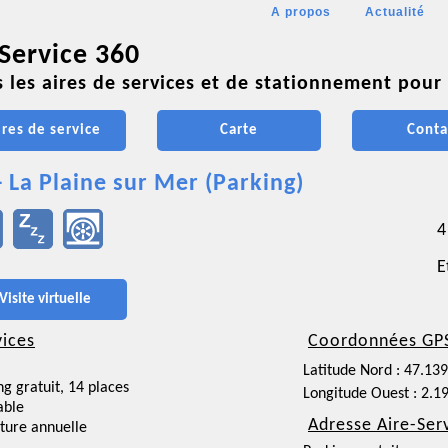
A propos
Actualité
 Service 360
 les aires de services et de stationnement pour 
ires de service
Carte
Conta
- La Plaine sur Mer (Parking)
4
E
Visite virtuelle
vices
Coordonnées GP
Latitude Nord : 47.13
ng gratuit, 14 places
Longitude Ouest : 2.1
able
Adresse Aire-Ser
ture annuelle