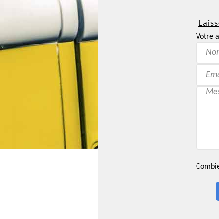
Laiss
Votre a
Combien