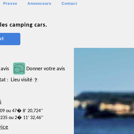
Presse
Annonceurs
Contact
les camping cars.
ct
 avis
Donner votre avis
tat : Lieu visité
S
909 ou 47� 8' 20,724''
9235 ou 2� 11' 32,46''
vice