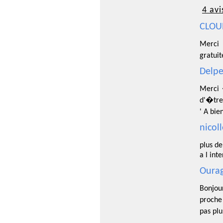
4 avi
CLOUE
Merci 
gratuit
Delpe
Merci 
d'�tre
' A bi
nicol
plus de
a l int
Ourag
Bonjou
proche
pas pl