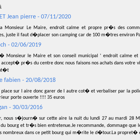
s
T Jean pierre - 07/11/2020
a Monsieur Le Maire, endroit calme et propre pr�s des comme
es, juste il faut d�placer son camping car de 100 m�tres environ Pa
ch - 02/06/2019
� Monsieur le Maire et son conseil municipal ' endroit calme et pr
 accept� pr�s du centre donc nous faisons nos achats dans votre v
ent�t
le fabien - 20/08/2018
 place sur l aire donc garer de l autre cot� et verbaliser par la pol
erieur porte ouverte !!!! 35 euros
an - 30/03/2016
r, nous s�journ� sur cette aire la nuit du lundi 27 au mardi 28 Ma
 du bourg et tr�s bien entretenue.Je recommande, dommage que l
us nombreux dans ce petit bourg qui m�rite le d�tour.La propret� e