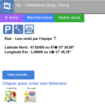
41 - Villebarou (Sup. Cora)
0 Avis
Rechercher
Votre avis
Etat : Lieu visité par l'équipe
Latitude Nord : 47.62405 ou 47� 37' 26,58''
Longitude Est : 1.29605 ou 1� 17' 45,78''
Visite virtuelle...
Cliquer pour créer son itinéraire
Google Maps
Plans Apple