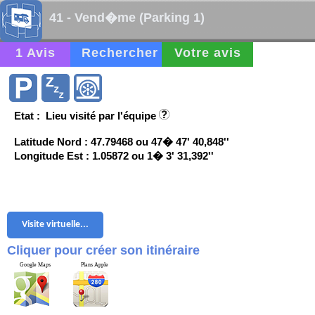
41 - Vend�me (Parking 1)
1 Avis
Rechercher
Votre avis
Etat : Lieu visité par l'équipe
Latitude Nord : 47.79468 ou 47� 47' 40,848''
Longitude Est : 1.05872 ou 1� 3' 31,392''
Visite virtuelle...
Cliquer pour créer son itinéraire
Google Maps
Plans Apple