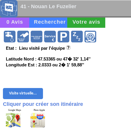
41 - Nouan Le Fuzelier
0 Avis
Rechercher
Votre avis
Etat : Lieu visité par l'équipe
Latitude Nord : 47.53365 ou 47� 32' 1,14''
Longitude Est : 2.0333 ou 2� 1' 59,88''
Visite virtuelle...
Cliquer pour créer son itinéraire
Google Maps
Plans Apple